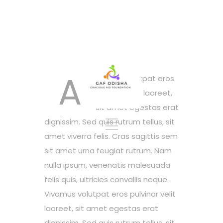
A
ivamus volutpat eros
pulvinar velit laoreet,
sit amet egestas erat
dignissim. Sed quis rutrum tellus, sit
amet viverra felis. Cras sagittis sem
sit amet urna feugiat rutrum. Nam
nulla ipsum, venenatis malesuada
felis quis, ultricies convallis neque.
Vivamus volutpat eros pulvinar velit
laoreet, sit amet egestas erat
dignissim. Sed quis rutrum tellus, sit